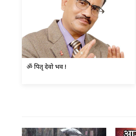
ॐ पितृ देवो भव !