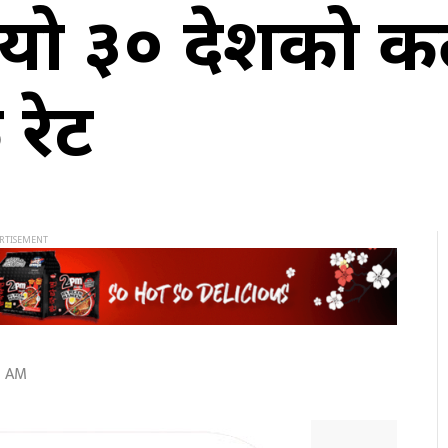
यो ३० देशको क
रेट
4 AM