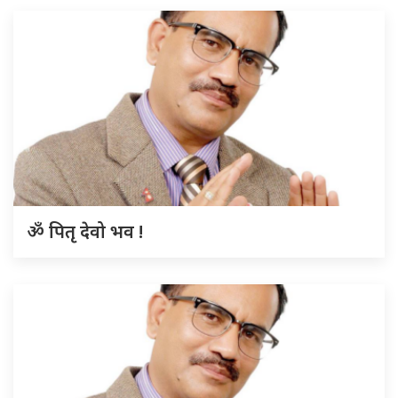
ॐ पितृ देवो भव !