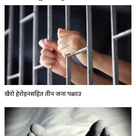
खैरो हेरोइनसहित तीन जना पक्राउ