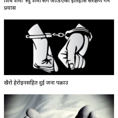
शिव शर्मा ‘स्यु शर्मा’सँग जोडिएको इतिहास संरक्षण गर्ने
प्रयास
खैरो हेरोइनसहित दुई जना पक्राउ