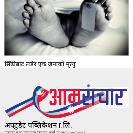
सिँढीबाट लडेर एक जनाको मृत्यु
अपटुडेट पब्लिकेशन प्रा.लि.