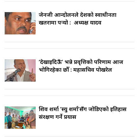
जेनजी आन्दोलनले देशको स्वाधीनता
खतरामा पर्‍यो : अध्यक्ष यादव
‘देखाइदिऊँ’ भन्ने प्रवृत्तिको परिणाम आज
भोगिरहेका छौँ : महासचिव पोखरेल
शिव शर्मा ‘स्यु शर्मा’सँग जोडिएको इतिहास
संरक्षण गर्ने प्रयास