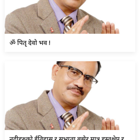
ॐ पितृ देवो भव !
नदीहरुकाे ईतिहास र सभ्यता बुझेर मात्र हस्तक्षेप र