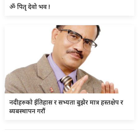
ॐ पितृ देवो भव !
नदीहरुकाे ईतिहास र सभ्यता बुझेर मात्र हस्तक्षेप र
ब्यबस्थापन गराैं