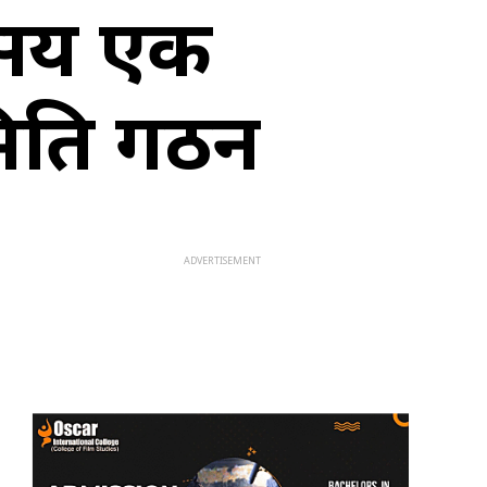
 सय एक
मिति गठन