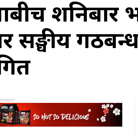
्चाबीच शनिबार
सङ्घीय गठबन्धन
गित