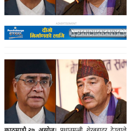
। प्रधानमन्त्री शेरबहादुर देउवाले
काठमाडौ,२७ असोज