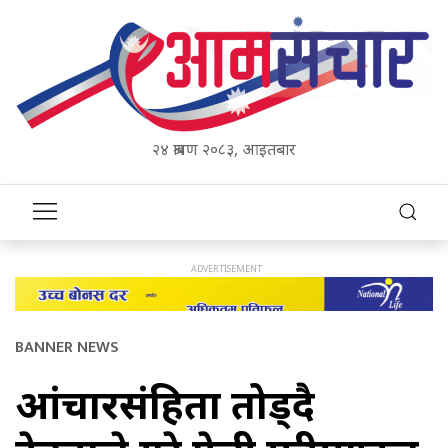
२४ श्रावण २०८३, आइतबार
BANNER NEWS
आंचारसंहिता तोड्दै