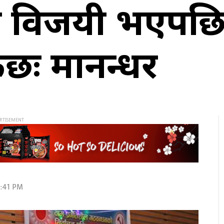
 विजयी भएपछि प
र्छः मानन्धर
9:41 PM