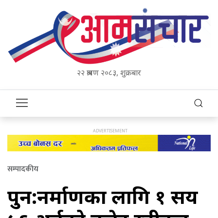
२२ श्रावण २०८३, शुक्रबार
सम्पादकीय
पुन:र्निर्माणका लागि १ सय