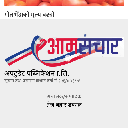
गोलभेँडाको मूल्य बढ्यो
अपटुडेट पब्लिकेशन प्रा.लि.
सूचना तथा प्रसारण विभाग दर्ता नंः १५१/०७३/७४
संचालक/सम्पादक
तेज बहादूर ढकाल