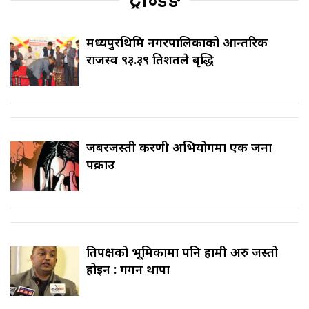
ट्रेन्डिङ
मध्यपुरथिमि नगरपालिकाको आन्तरिक
राजस्व ९३.३९ प्रतिशतले बृद्धि
जबरजस्ती करणी अभियोगमा एक जना
पक्राउ
प्रतिपक्षको भूमिकामा पनि हामी अरु जस्तो
होइन : गगन थापा