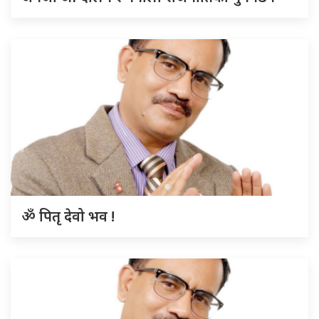
ॐ पितृ देवो भव !