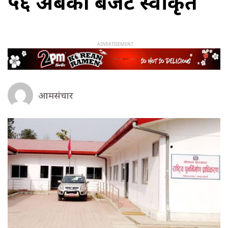
५६ अर्बको बजेट स्वीकृत
आमसंचार