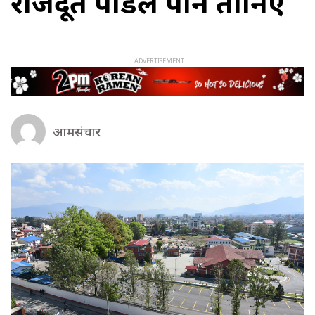
राजदूत पौडेल पनि तानिए
आमसंचार