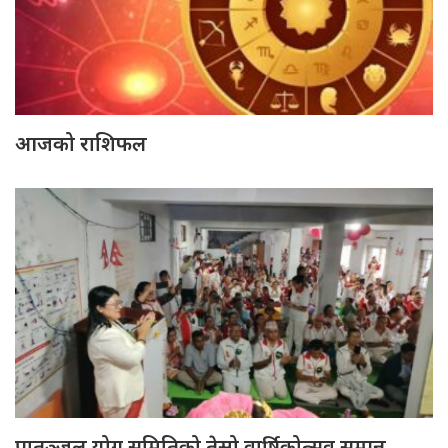
आजको राशिफल
पातञ्जल योग समितिको तेस्रो वार्षिकोत्सव सम्पन्न