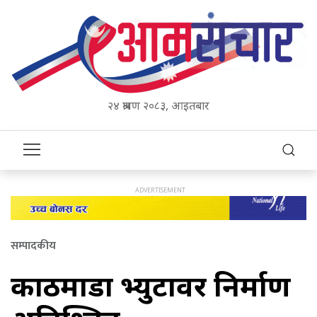
२४ श्रावण २०८३, आइतबार
सम्पादकीय
काठमाडौं भ्युटावर निर्माण