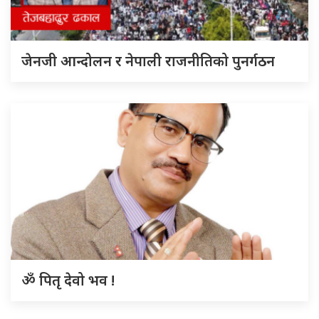
जेनजी आन्दोलन र नेपाली राजनीतिको पुनर्गठन
ॐ पितृ देवो भव !