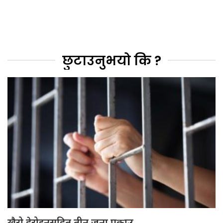
छुटाउनुभयो कि ?
खैरो हेरोइनसहित तीन जना पक्राउ