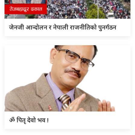
जेनजी आन्दोलन र नेपाली राजनीतिको पुनर्गठन
ॐ पितृ देवो भव !