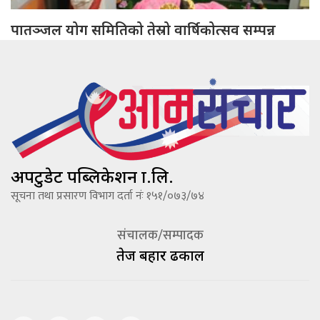
पातञ्जल योग समितिको तेस्रो वार्षिकोत्सव सम्पन्न
अपटुडेट पब्लिकेशन प्रा.लि.
सूचना तथा प्रसारण विभाग दर्ता नंः १५१/०७३/७४
संचालक/सम्पादक
तेज बहादूर ढकाल