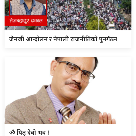
जेनजी आन्दोलन र नेपाली राजनीतिको पुनर्गठन
ॐ पितृ देवो भव !