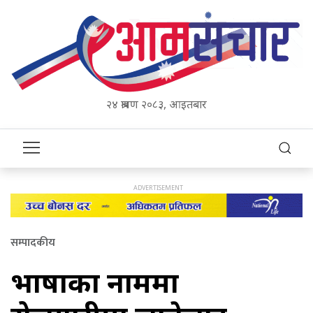
२४ श्रावण २०८३, आइतबार
सम्पादकीय
भाषाका नाममा