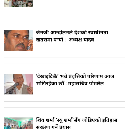
जेनजी आन्दोलनले देशको स्वाधीनता
खतरामा पर्‍यो : अध्यक्ष यादव
‘देखाइदिऊँ’ भन्ने प्रवृत्तिको परिणाम आज
भोगिरहेका छौँ : महासचिव पोखरेल
शिव शर्मा ‘स्यु शर्मा’सँग जोडिएको इतिहास
संरक्षण गर्ने प्रयास