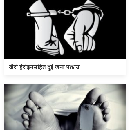
खैरो हेरोइनसहित दुई जना पक्राउ