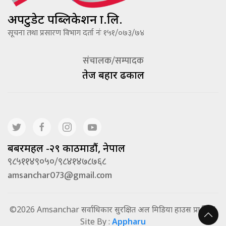
अपटुडेट पब्लिकेशन प्रा.लि.
सूचना तथा प्रसारण विभाग दर्ता नंः १५१/०७३/७४
संचालक/सम्पादक
तेज बहादूर ढकाल
बबरमहल -२९ काठमाडौं, नेपाल
९८५११४९०५०/९८४१४७८७६८
amsanchar073@gmail.com
©2026 Amsanchar सर्वाधिकार सुरक्षित अल मिडिया हाउस प्रा.लि. |
Site By :
Appharu