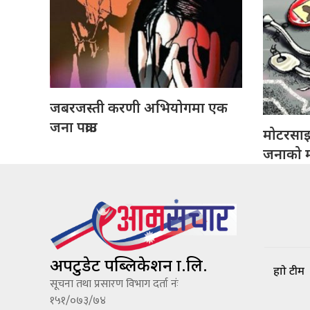
जबरजस्ती करणी अभियोगमा एक
जना पक्राउ
मोटरसा
जनाको मृ
अपटुडेट पब्लिकेशन प्रा.लि.
हाम्रो टीम
सूचना तथा प्रसारण विभाग दर्ता नंः
१५१/०७३/७४