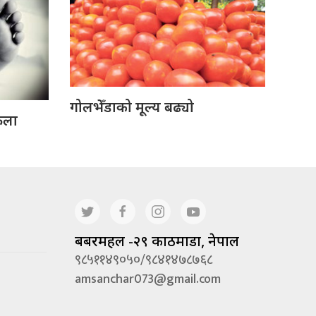
गोलभेँडाको मूल्य बढ्यो
ेला
बबरमहल -२९ काठमाडौं, नेपाल
९८५११४९०५०/९८४१४७८७६८
amsanchar073@gmail.com