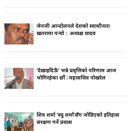
जेनजी आन्दोलनले देशको स्वाधीनता
खतरामा पर्‍यो : अध्यक्ष यादव
‘देखाइदिऊँ’ भन्ने प्रवृत्तिको परिणाम आज
भोगिरहेका छौँ : महासचिव पोखरेल
शिव शर्मा ‘स्यु शर्मा’सँग जोडिएको इतिहास
संरक्षण गर्ने प्रयास