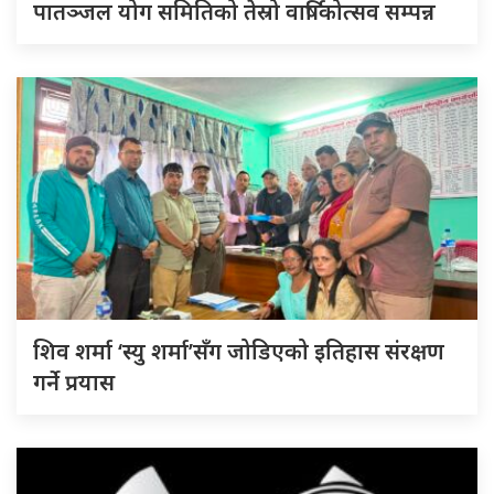
पातञ्जल योग समितिको तेस्रो वार्षिकोत्सव सम्पन्न
शिव शर्मा ‘स्यु शर्मा’सँग जोडिएको इतिहास संरक्षण
गर्ने प्रयास