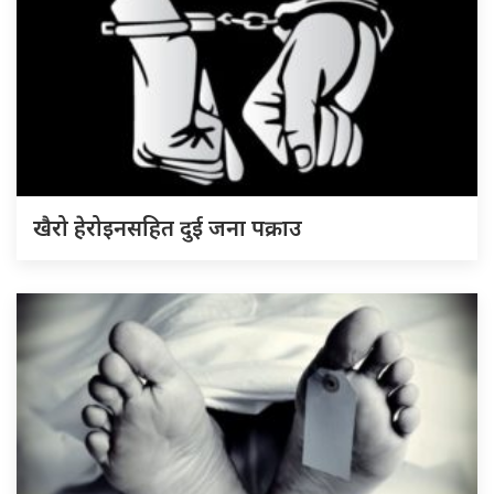
खैरो हेरोइनसहित दुई जना पक्राउ