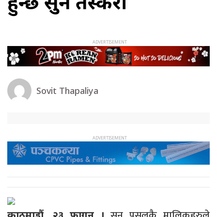
हुन्छ सुन तस्करी
Sovit Thapaliya
सुन पसलकै मालिकहरुले
काठमाडौं, २३ फागुन ।