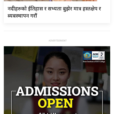
नदीहरुकाे ईतिहास र सभ्यता बुझेर मात्र हस्तक्षेप र
ब्यबस्थापन गराैं