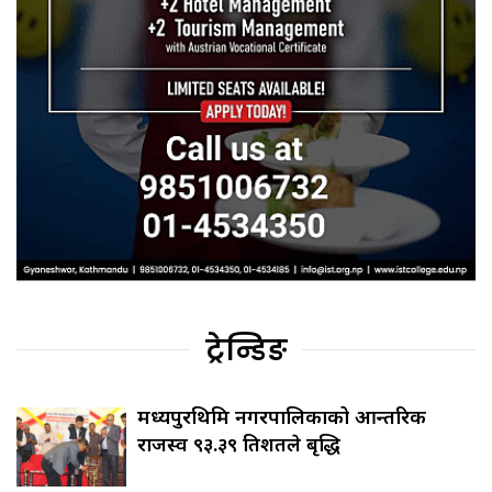
ट्रेन्डिङ
मध्यपुरथिमि नगरपालिकाको आन्तरिक
राजस्व ९३.३९ प्रतिशतले बृद्धि