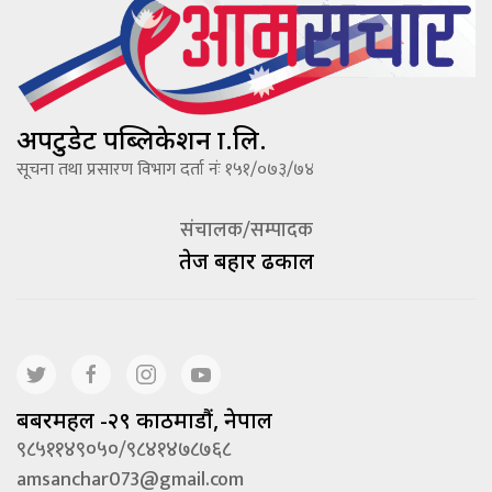
अपटुडेट पब्लिकेशन प्रा.लि.
सूचना तथा प्रसारण विभाग दर्ता नंः १५१/०७३/७४
संचालक/सम्पादक
तेज बहादूर ढकाल
बबरमहल -२९ काठमाडौं, नेपाल
९८५११४९०५०/९८४१४७८७६८
amsanchar073@gmail.com