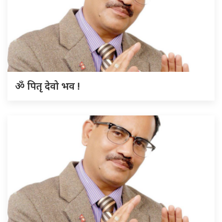
ॐ पितृ देवो भव !