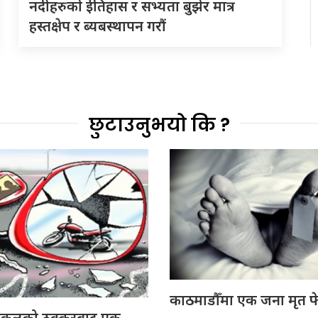
नदीहरुकाे ईतिहास र सभ्यता बुझेर मात्र
हस्तक्षेप र ब्यबस्थापन गराैं
छुटाउनुभयो कि ?
काठमाडौँमा एक जना मृत फ
इकलको ठक्करबाट एक