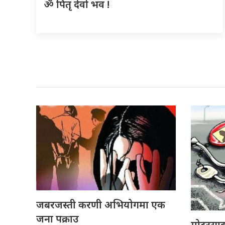
ॐ पितृ देवो भव !
जबरजस्ती करणी अभियोगमा एक
जना पक्राउ
मोटरसा