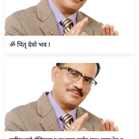
ॐ पितृ देवो भव !