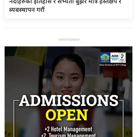
नदीहरुकाे ईतिहास र सभ्यता बुझेर मात्र हस्तक्षेप र
ब्यबस्थापन गराैं