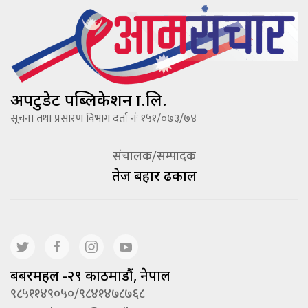
अपटुडेट पब्लिकेशन प्रा.लि.
सूचना तथा प्रसारण विभाग दर्ता नंः १५१/०७३/७४
संचालक/सम्पादक
तेज बहादूर ढकाल
बबरमहल -२९ काठमाडौं, नेपाल
९८५११४९०५०/९८४१४७८७६८