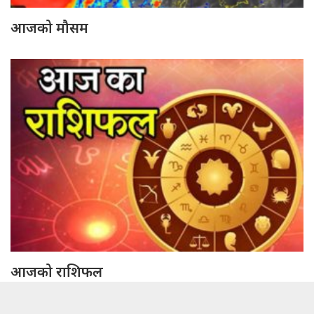
आजको मौसम
आजको राशिफल