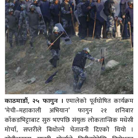
एमालेको पूर्वघोषित कार्यक्रम
काठमाडौं, २५ फागुन ।
‘मेची–महाकाली अभियान’ फागुन २१ शनिबार
काँकडभिट्टाबाट सुरु भएपछि संयुक्त लोकतान्त्रिक मधेसी
मोर्चा, सप्तरीले बिथोल्ने चेतावनी दिएको थियो ।