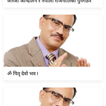
जेनजी आन्दोलन र नेपाली राजनीतिको पुनर्गठन
ॐ पितृ देवो भव !