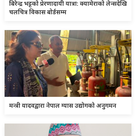
बिरेन्द्र भट्टको प्रेरणादायी यात्रा: क्यामेराको लेन्सदेखि
चलचित्र विकास बोर्डसम्म
मन्त्री यादवद्वारा नेपाल ग्यास उद्योगको अनुगमन