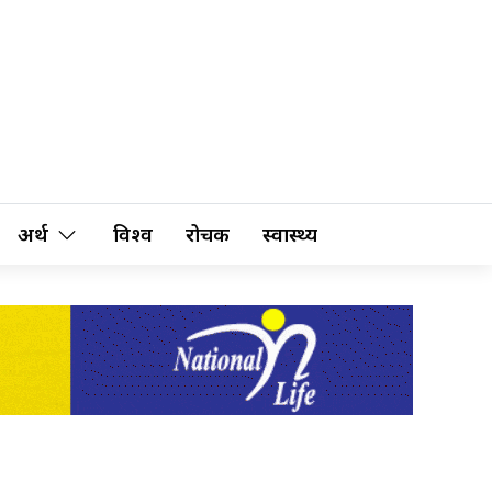
अर्थ
विश्व
रोचक
स्वास्थ्य